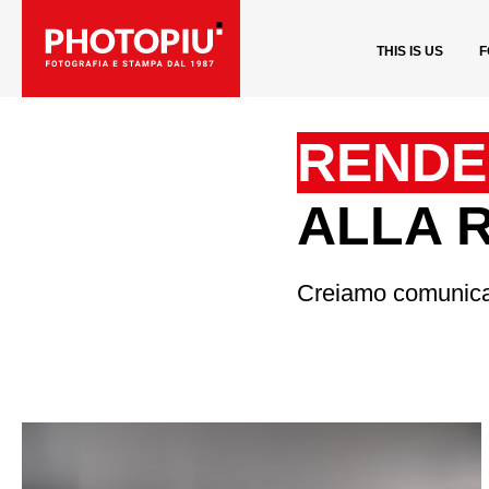
THIS IS US
F
RENDE
ALLA 
Creiamo comunicazi